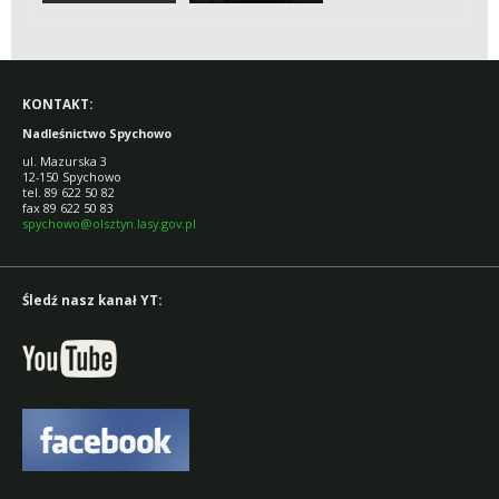
SZCZYCIEŃSKIEJ
NADLEŚNICTWIE
POZYCJI LEŚNEJ
SPYCHOWO
KONTAKT:
Nadleśnictwo Spychowo
ul. Mazurska 3
12-150 Spychowo
tel. 89 622 50 82
fax 89 622 50 83
spychowo@olsztyn.lasy.gov.pl
Śledź nasz kanał YT: