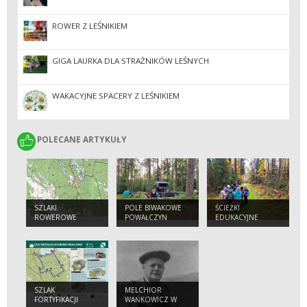
ROWER Z LEŚNIKIEM
GIGA LAURKA DLA STRAŻNIKÓW LEŚNYCH
WAKACYJNE SPACERY Z LEŚNIKIEM
POLECANE ARTYKUŁY
POLECANE ARTYKUŁY
SZLAKI
POLE BIWAKOWE
ŚCIEŻKI
ROWEROWE
POWAŁCZYN
EDUKACYJNE
SZLAK
MELCHIOR
FORTYFIKACJI
WAŃKOWICZ W