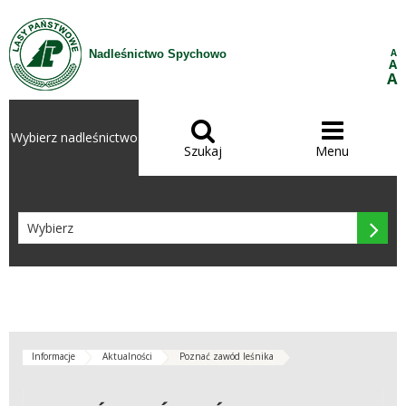
Przejdź do treści
A
Nadleśnictwo Spychowo
A
A


Wybierz nadleśnictwo
Szukaj
Menu

Informacje
Aktualności
Poznać zawód leśnika