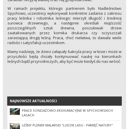
W ramach projektu, którego partnerem było Nadleśnictwo
Spychowo, uczestnicy wykonywali konkretne zadania z zakresu
pracy leśnika i robotnika leśnego: mierzyli długość i średnicę
surowca drzewnego, a następnie określali miąższość
poszczególnych sztuk drewna, poszukiwali drzew
zaatakowanych przez kornika drukarza czy oczyszczali
zarastającą drogę leśną. Praca, choć niełatwa, to dawała wiele
radości i satysfakcji uczestnikom.
Mamy nadzieję, że dzieci załapały bakcyla pracy w lesie i może w
przyszłości będą chciały kontynuować naukę na kierunkach
leśnych bądź przyrodniczych, aby być może kiedyś do nas wrócić.
NAJNOWSZE AKTUALNOŚCI
NAJNOWSZE AKTUALNOŚCI
PRACE SONDAŻOWO-EKSHUMACYJNE W SPYCHOWSKICH
LASACH
LEŚNY PLENER MALARSKI "LUDZIE LASU - PAMIĘĆ NATURY"