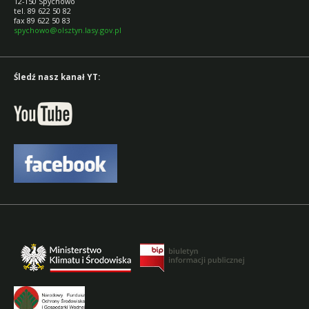
12-150 Spychowo
tel. 89 622 50 82
fax 89 622 50 83
spychowo@olsztyn.lasy.gov.pl
Śledź nasz kanał YT: