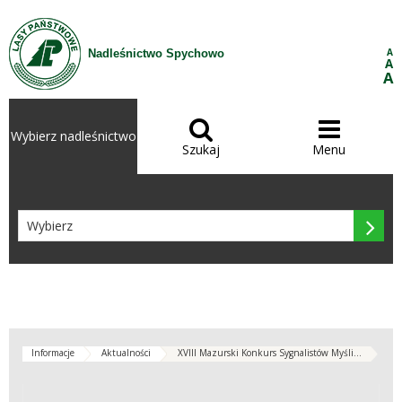
Przejdź do treści
A
Nadleśnictwo Spychowo
A
A


Wybierz nadleśnictwo
Szukaj
Menu

Informacje
Aktualności
XVIII Mazurski Konkurs Sygnalistów Myśli...