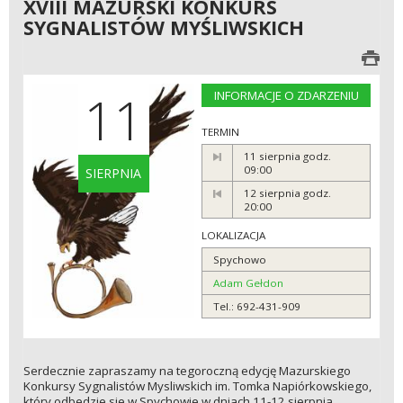
XVIII MAZURSKI KONKURS
SYGNALISTÓW MYŚLIWSKICH
11
INFORMACJE O ZDARZENIU
TERMIN
11 sierpnia godz.
09:00
SIERPNIA
12 sierpnia godz.
20:00
LOKALIZACJA
Spychowo
Adam Gełdon
Tel.: 692-431-909
Serdecznie zapraszamy na tegoroczną edycję Mazurskiego
Konkursy Sygnalistów Mysliwskich im. Tomka Napiórkowskiego,
który odbedzie sie w Spychowie w dniach 11-12 sierpnia.