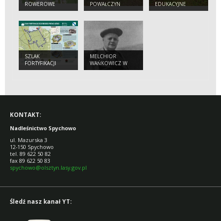
ROWEROWE
POWAŁCZYN
EDUKACYJNE
SZLAK
MELCHIOR
FORTYFIKACJI
WAŃKOWICZ W
SZCZYCIEŃSKIEJ
NADLEŚNICTWIE
POZYCJI LEŚNEJ
SPYCHOWO
KONTAKT:
Nadleśnictwo Spychowo
ul. Mazurska 3
12-150 Spychowo
tel. 89 622 50 82
fax 89 622 50 83
spychowo@olsztyn.lasy.gov.pl
Śledź nasz kanał YT: