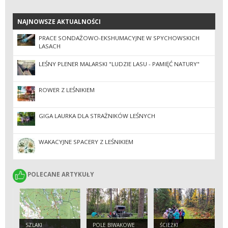
NAJNOWSZE AKTUALNOŚCI
NAJNOWSZE AKTUALNOŚCI
PRACE SONDAŻOWO-EKSHUMACYJNE W SPYCHOWSKICH
LASACH
LEŚNY PLENER MALARSKI "LUDZIE LASU - PAMIĘĆ NATURY"
ROWER Z LEŚNIKIEM
GIGA LAURKA DLA STRAŻNIKÓW LEŚNYCH
WAKACYJNE SPACERY Z LEŚNIKIEM
POLECANE ARTYKUŁY
POLECANE ARTYKUŁY
SZLAKI
POLE BIWAKOWE
ŚCIEŻKI