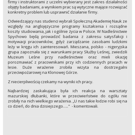
firmy i instruktorami z uczelni wybierany jest zakres działalności
objęty badaniami, a wynikiem prac są wytyczne mające rozwiązać
konkretny problem lub usprawnić działanie firmy.
Odwiedzający nas studenci wybrali Społeczną Akademię Nauk ze
względy na anglojęzyczne programy kształcenia i rozsądne
koszty studiowania, jak i ogólnie życia w Polsce. W Nadleśnictwie
Spychowo będą prowadzić badania z zakresu satysfakcji i
motywacji pracowników, gdyż zarządzanie zasobami ludzkimi
leży w kręgu ich zainteresowań. Mieszana, polsko - nigeryjska
grupa zapoznała się z warunkami pracy Służby Leśnej, zwiedzili
Muzeum Leśne przy nadleśnictwie oraz mieli okazję
porozmawiać z pracownikami przy ich codziennych pracach w
lesie. Duże wrażenie zrobiła wizyta na dostrzegalni
przeciwpożarowej na Klonowej Górze.
Z niecierpliwością czekamy na wyniki ich pracy.
Najbardziej zaskakująca była ich reakcja na warsztaty
mazurskiej dłubanki, które w przeciwieństwie do ogółu nie
zrobiły na nich wielkiego wrażenia. „U nas takie łodzie robi się na
co dzień, do dnia dzisiejszego….." - komentowali.