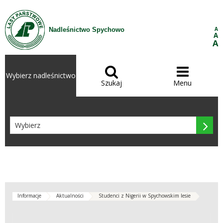
Przejdź do treści
A
Nadleśnictwo Spychowo
A
A


Wybierz nadleśnictwo
Szukaj
Menu

Informacje
Aktualności
Studenci z Nigerii w Spychowskim lesie