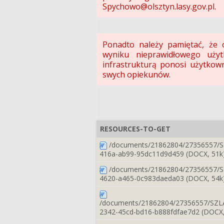
Spychowo@olsztyn.lasy.gov.pl.
Ponadto należy pamiętać, że 
wyniku nieprawidłowego użyt
infrastrukturą ponosi użytkown
swych opiekunów.
RESOURCES-TO-GET
/documents/21862804/27356557
416a-ab99-95dc11d9d459 (DOCX, 51k
/documents/21862804/27356557
4620-a465-0c983daeda03 (DOCX, 54k
/documents/21862804/27356557/S
2342-45cd-bd16-b888fdfae7d2 (DOCX,