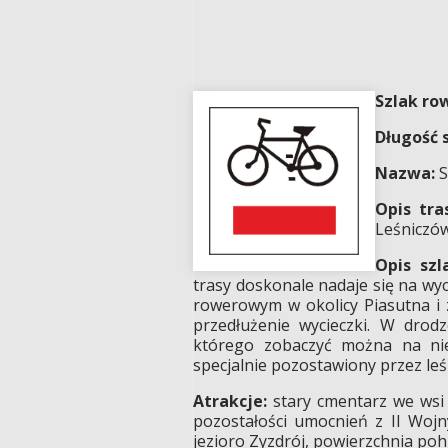
Szlak ro
Długość 
Nazwa:
S
Opis tra
Leśniczó
Opis szl
trasy doskonale nadaje się na wy
rowerowym w okolicy Piasutna i
przedłużenie wycieczki. W drodz
którego zobaczyć można na nie
specjalnie pozostawiony przez le
Atrakcje:
stary cmentarz we wsi
pozostałości umocnień z II Wojn
jezioro Zyzdrój, powierzchnia p