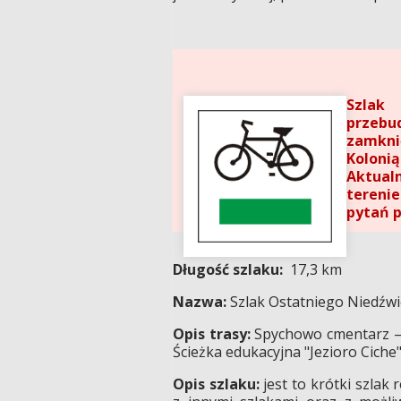
Szlak
przebu
zamkni
Kolonią
Aktual
tereni
pytań p
Długość szlaku:
17,3 km
Nazwa:
Szlak Ostatniego Niedźwie
Opis trasy:
Spychowo cmentarz – 
Ścieżka edukacyjna "Jezioro Cich
Opis szlaku:
jest to krótki szlak