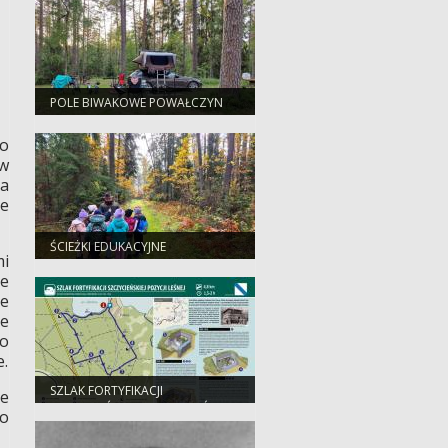
POLE BIWAKOWE POWAŁCZYN
ro
w
na
ce
ŚCIEŻKI EDUKACYJNE
mi
ne
ne
ie
ro
e.
SZLAK FORTYFIKACJI
ie
SZCZYCIEŃSKIEJ POZYCJI LEŚNEJ
ko