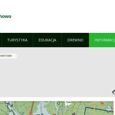
chowo
TURYSTYKA
EDUKACJA
DREWNO
INFORMACJ
rowerowe