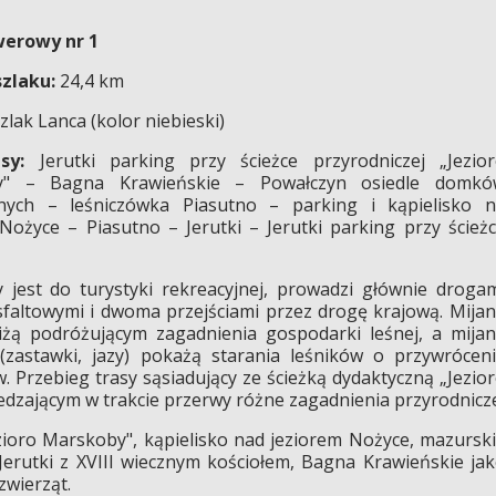
werowy nr 1
szlaku:
24,4 km
zlak Lanca (kolor niebieski)
sy:
Jerutki parking przy ścieżce przyrodniczej „Jezio
y" – Bagna Krawieńskie – Powałczyn osiedle domkó
jnych – leśniczówka Piasutno – parking i kąpielisko 
Nożyce – Piasutno – Jerutki – Jerutki parking przy ścież
jest do turystyki rekreacyjnej, prowadzi głównie droga
sfaltowymi i dwoma przejściami przez drogę krajową. Mija
iżą podróżującym zagadnienia gospodarki leśnej, a mija
(zastawki, jazy) pokażą starania leśników o przywrócen
 Przebieg trasy sąsiadujący ze ścieżką dydaktyczną „Jezio
edzającym w trakcie przerwy różne zagadnienia przyrodnicz
zioro Marskoby", kąpielisko nad jeziorem Nożyce, mazursk
Jerutki z XVIII wiecznym kościołem, Bagna Krawieńskie ja
zwierząt.