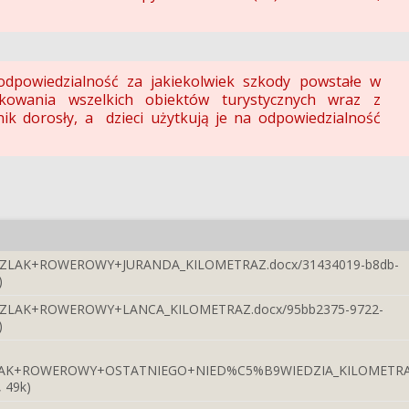
odpowiedzialność za jakiekolwiek szkody powstałe w
kowania wszelkich obiektów turystycznych wraz z
ik dorosły, a dzieci użytkują je na odpowiedzialność
/SZLAK+ROWEROWY+JURANDA_KILOMETRAZ.docx/31434019-b8db-
)
/SZLAK+ROWEROWY+LANCA_KILOMETRAZ.docx/95bb2375-9722-
)
ZLAK+ROWEROWY+OSTATNIEGO+NIED%C5%B9WIEDZIA_KILOMETRAZ.
 49k)