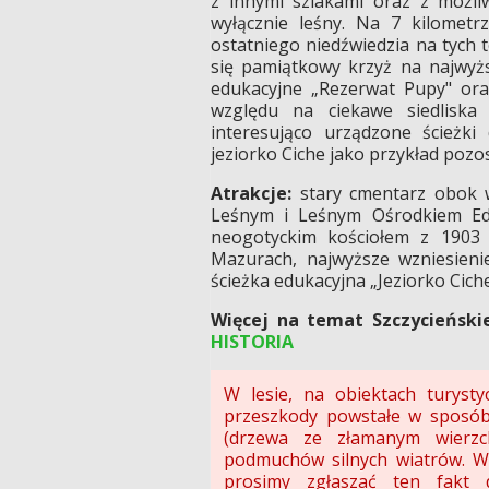
z innymi szlakami oraz z możli
wyłącznie leśny. Na 7 kilometr
ostatniego niedźwiedzia na tych 
się pamiątkowy krzyż na najwyższ
edukacyjne „Rezerwat Pupy" oraz
względu na ciekawe siedliska
interesująco urządzone ścieżk
jeziorko Ciche jako przykład pozo
Atrakcje:
stary cmentarz obok 
Leśnym i Leśnym Ośrodkiem Edu
neogotyckim kościołem z 1903 
Mazurach, najwyższe wzniesieni
ścieżka edukacyjna „Jeziorko Cich
Więcej na temat Szczycieńskie
HISTORIA
W lesie, na obiektach turysty
przeszkody powstałe w sposób
(drzewa ze złamanym wierzc
podmuchów silnych wiatrów. W 
prosimy zgłaszać ten fakt 