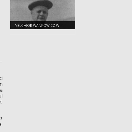
MELCHIOR WAŃKOWICZ W
NADLEŚNICTWIE SPYCHOWO
 –
ci
em
ia
al
to
az
a,