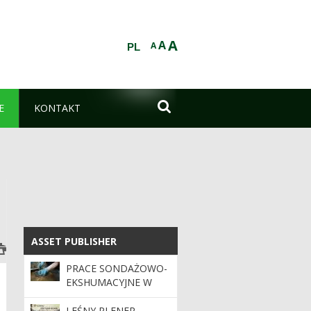
A
A
A
PL

E
KONTAKT
ASSET PUBLISHER
ASSET PUBLISHER
PRACE SONDAŻOWO-
EKSHUMACYJNE W
SPYCHOWSKICH
LASACH
LEŚNY PLENER