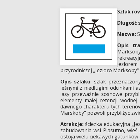
Szlak ro
Długość 
Nazwa:
S
Opis tra
Marksob
rekreacy
jeziorem 
przyrodniczej „Jezioro Marksoby"
Opis szlaku:
szlak przeznaczony 
leśnymi z niedługimi odcinkami a
lasy przeważnie sosnowe przybl
elementy małej retencji wodnej 
dawnego charakteru tych terenów.
Marskoby" pozwoli przybliżyć zwi
Atrakcje:
ścieżka edukacyjna „Je
zabudowania wsi Piasutno, wieś 
ostoja wielu ciekawych gatunków 