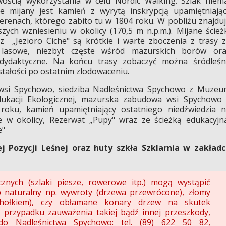
wością wykorzystania w celu Nordic Walking. Szlak niem
ze mijany jest kamień z wyrytą inskrypcją upamiętniają
terenach, którego zabito tu w 1804 roku. W pobliżu znajdu
ych wzniesieniu w okolicy (170,5 m n.p.m.). Mijane ścież
 „Jezioro Ciche" są krótkie i warte zboczenia z trasy 
 lasowe, niezbyt częste wśród mazurskich borów ora
i dydaktyczne. Na końcu trasy zobaczyć można śródleś
stałości po ostatnim zlodowaceniu.
wsi Spychowo, siedziba Nadleśnictwa Spychowo z Muze
kacji Ekologicznej, mazurska zabudowa wsi Spychowo
roku, kamień upamiętniający ostatniego niedźwiedzia 
e w okolicy, Rezerwat „Pupy" wraz ze ścieżką edukacyjn
e"
j Pozycji Leśnej oraz huty szkła Szklarnia w zakład
cznych (szlaki piesze, rowerowe itp.) mogą wystąpić
 naturalny np. wywroty (drzewa przewrócone), złomy
hołkiem), czy obłamane konary drzew na skutek
przypadku zauważenia takiej bądź innej przeszkody,
do Nadleśnictwa Spychowo: tel. (89) 622 50 82,