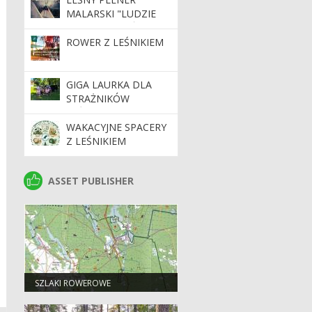
MALARSKI "LUDZIE
LASU - PAMIĘĆ
NATURY"
ROWER Z LEŚNIKIEM
GIGA LAURKA DLA
STRAŻNIKÓW
LEŚNYCH
WAKACYJNE SPACERY
Z LEŚNIKIEM
ASSET PUBLISHER
ASSET PUBLISHER
SZLAKI ROWEROWE