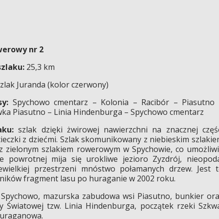
werowy nr 2
szlaku:
25,3 km
zlak Juranda (kolor czerwony)
sy:
Spychowo cmentarz – Kolonia – Racibór – Piasutno
wka Piasutno – Linia Hindenburga – Spychowo cmentarz
aku:
szlak dzięki żwirowej nawierzchni na znacznej częś
cieczki z dziećmi. Szlak skomunikowany z niebieskim szlaki
 z zielonym szlakiem rowerowym w Spychowie, co umożliw
e powrotnej mija się urokliwe jezioro Zyzdrój, nieopod
wielkiej przestrzeni mnóstwo połamanych drzew. Jest 
śników fragment lasu po huraganie w 2002 roku.
 Spychowo, mazurska zabudowa wsi Piasutno, bunkier or
y Światowej tzw. Linia Hindenburga, początek rzeki Szkw
ohuraganowa.