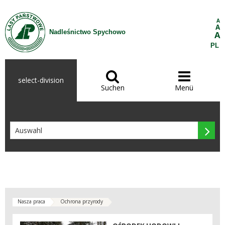
Zum Inhalt wechseln
A
A
Nadleśnictwo Spychowo
A
PL


select-division
Suchen
Menü

Nasza praca
Ochrona przyrody